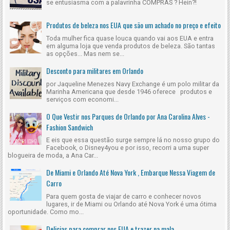
se entusiasma com a palavrinha COMPRAS ? Hein?!
Produtos de beleza nos EUA que são um achado no preço e efeito
Toda mulher fica quase louca quando vai aos EUA e entra
em alguma loja que venda produtos de beleza. São tantas
as opções... Mas nem se...
Desconto para militares em Orlando
por Jaqueline Menezes Navy Exchange é um polo militar da
Marinha Americana que desde 1946 oferece produtos e
serviços com economi...
O Que Vestir nos Parques de Orlando por Ana Carolina Alves -
Fashion Sandwich
E eis que essa questão surge sempre lá no nosso grupo do
Facebook, o Disney4you e por isso, recorri a uma super
blogueira de moda, a Ana Car...
De Miami e Orlando Até Nova York , Embarque Nessa Viagem de
Carro
Para quem gosta de viajar de carro e conhecer novos
lugares, ir de Miami ou Orlando até Nova York é uma ótima
oportunidade. Como mo...
Delicias para comprar nos EUA e trazer na mala