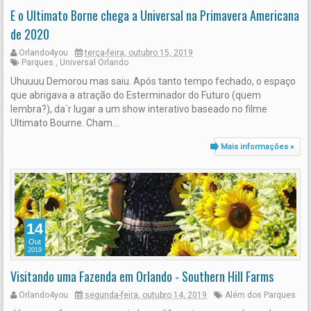
E o Ultimato Borne chega a Universal na Primavera Americana
de 2020
Orlando4you
terça-feira, outubro 15, 2019
Parques
,
Universal Orlando
Uhuuuu Demorou mas saiu. Após tanto tempo fechado, o espaço
que abrigava a atração do Esterminador do Futuro (quem
lembra?), da´r lugar a um show interativo baseado no filme
Ultimato Bourne. Cham...
Mais informações »
14
Out
2019
Visitando uma Fazenda em Orlando - Southern Hill Farms
Orlando4you
segunda-feira, outubro 14, 2019
Além dos Parques