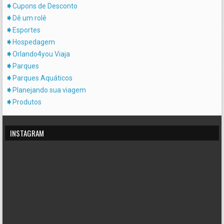
Cupons de Desconto
Dê um rolê
Esportes
Hospedagem
Orlando4you Viaja
Parques
Parques Aquáticos
Planejando sua viagem
Produtos
INSTAGRAM