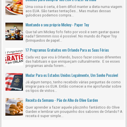
Uma coisa é certa, é bem dificil manter a dieta numa viagem
aos EUA. São tantas tentações... Mas muitas dessas
gulodices podemos compra...
Montando o seu próprio Mickey - Paper Toy
Que tal um Mickey fofo feito por você e sem gastar quase
nada? Simmmm isso é possível. No mundo do Paper Toy
(brinquedos de papel...
17 Programas Gratuitos em Orlando Para as Suas Férias
Cada vez que vou à Orlando, busco fazer coisas diferentes
das habituais e que enriqueçam culturalmente. E se esses
programas ainda forem...
Mudar Para os Estados Unidos Legalmente, Um Sonho Possível
Já algum tempo, tenho recebido várias perguntas de como
imigrar para os EUA. Então comecei a me aprofundar sobre
os tipos de vistos...
Receita da Semana - Pão de Alho do Olive Garden
Quer aprender a fazer aquele pãozinho fantástico do Olive
Garden e lembrar um pouquinho dos sabores de Orlando? A
receita é super simple...