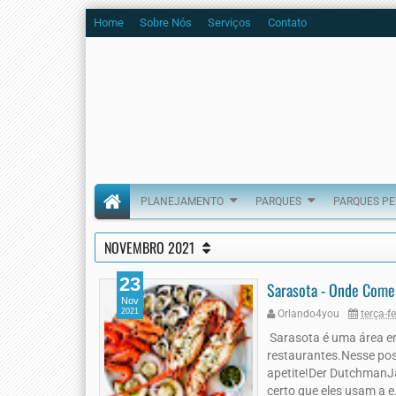
Home
Sobre Nós
Serviços
Contato
PLANEJAMENTO
PARQUES
PARQUES P
NOVEMBRO 2021
23
Sarasota - Onde Come
Nov
2021
Orlando4you
terça-f
Sarasota é uma área e
restaurantes.Nesse po
apetite!Der DutchmanJ
certo que eles usam a e.