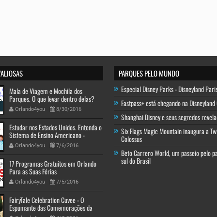
VALIOSAS
PARQUES PELO MUNDO
Especial Disney Parks - Disneyland Pari
Mala de Viagem e Mochila dos
Parques. O que levar dentro delas?
Fastpass+ está chegando na Disneyland 
Orlando4you
8/30/2016
Shanghai Disney e seus segredos revela
Estudar nos Estados Unidos. Entenda o
Six Flags Magic Mountain inaugura a Tw
Sistema de Ensino Americano -
Colossus
Descobrindo a América
Orlando4you
7/6/2016
Beto Carrero World, um passeio pelo p
sul do Brasil
17 Programas Gratuitos em Orlando
Para as Suas Férias
Orlando4you
7/5/2016
FairyTale Celebration Cuvee - O
Espumante das Comemorações da
Disney