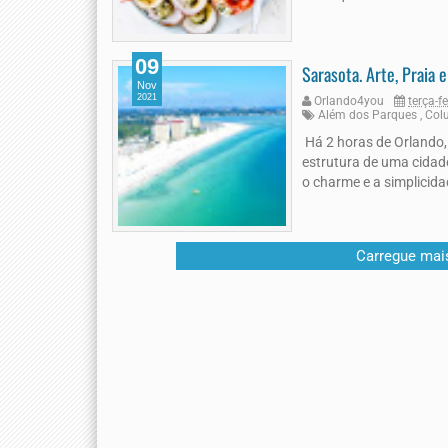
09
Sarasota. Arte, Praia 
Nov
2021
Orlando4you
terça-f
Além dos Parques
,
Col
Há 2 horas de Orlando,
estrutura de uma cidad
o charme e a simplicida
Carregue mai