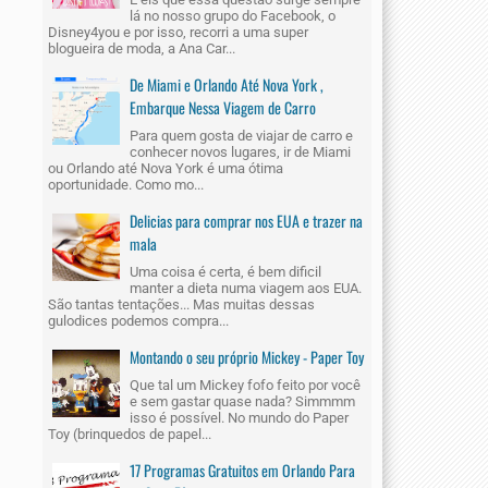
lá no nosso grupo do Facebook, o
Disney4you e por isso, recorri a uma super
blogueira de moda, a Ana Car...
De Miami e Orlando Até Nova York ,
Embarque Nessa Viagem de Carro
Para quem gosta de viajar de carro e
conhecer novos lugares, ir de Miami
ou Orlando até Nova York é uma ótima
oportunidade. Como mo...
Delicias para comprar nos EUA e trazer na
mala
Uma coisa é certa, é bem dificil
manter a dieta numa viagem aos EUA.
São tantas tentações... Mas muitas dessas
gulodices podemos compra...
Montando o seu próprio Mickey - Paper Toy
Que tal um Mickey fofo feito por você
e sem gastar quase nada? Simmmm
isso é possível. No mundo do Paper
Toy (brinquedos de papel...
17 Programas Gratuitos em Orlando Para