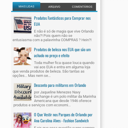
MAIS LIDAS
ARQUIVO
COMENTÁRIOS
Produtos Fantásticos para Comprar nos
EUA
E não é só de magia que vive Orlando
não?! Pois quem não se
entusiasma com a palavrinha COMPRAS ? Hein?!
Produtos de beleza nos EUA que são um
achado no preço e efeito
Toda mulher fica quase louca quando
vai aos EUA e entra em alguma loja
que venda produtos de beleza. São tantas as
opções... Mas nem se...
Desconto para militares em Orlando
por Jaqueline Menezes Navy
Exchange é um polo militar da Marinha
Americana que desde 1946 oferece
produtos e serviços com economi...
O Que Vestir nos Parques de Orlando por
Ana Carolina Alves - Fashion Sandwich
E eis que essa questão surge sempre