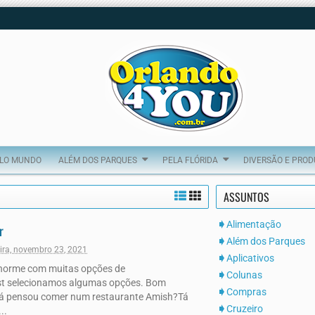
ELO MUNDO
ALÉM DOS PARQUES
PELA FLÓRIDA
DIVERSÃO E PRO
ASSUNTOS
Alimentação
r
Além dos Parques
eira, novembro 23, 2021
Aplicativos
norme com muitas opções de
Colunas
st selecionamos algumas opções. Bom
Compras
á pensou comer num restaurante Amish?Tá
Cruzeiro
..