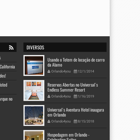
DIVERSOS
s
Usando o Totem de locação de carro
da Alamo
California
Orlando4you
12/1/2014
dos!
isted
Reservas Abertas no Universal´s
Endless Summer Resort
Orlando4you
1/16/2019
arque no
Universal´s Aventura Hotel inaugura
em Orlando
Orlando4you
8/15/2018
Hospedagem em Orlando -
Celebration Suites