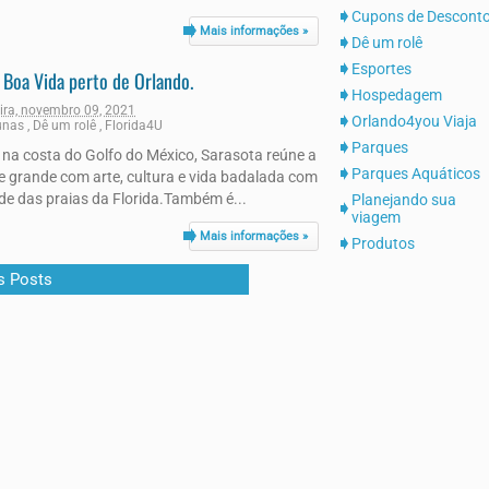
Cupons de Descont
Mais informações »
Dê um rolê
Esportes
e Boa Vida perto de Orlando.
Hospedagem
eira, novembro 09, 2021
Orlando4you Viaja
unas
,
Dê um rolê
,
Florida4U
Parques
 na costa do Golfo do México, Sarasota reúne a
Parques Aquáticos
e grande com arte, cultura e vida badalada com
de das praias da Florida.Também é...
Planejando sua
viagem
Mais informações »
Produtos
s Posts