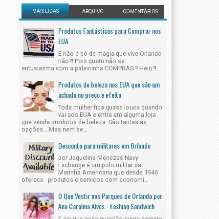
MAIS LIDAS
ARQUIVO
COMENTÁRIOS
Produtos Fantásticos para Comprar nos
EUA
E não é só de magia que vive Orlando
não?! Pois quem não se
entusiasma com a palavrinha COMPRAS ? Hein?!
Produtos de beleza nos EUA que são um
achado no preço e efeito
Toda mulher fica quase louca quando
vai aos EUA e entra em alguma loja
que venda produtos de beleza. São tantas as
opções... Mas nem se...
Desconto para militares em Orlando
por Jaqueline Menezes Navy
Exchange é um polo militar da
Marinha Americana que desde 1946
oferece produtos e serviços com economi...
O Que Vestir nos Parques de Orlando por
Ana Carolina Alves - Fashion Sandwich
E eis que essa questão surge sempre