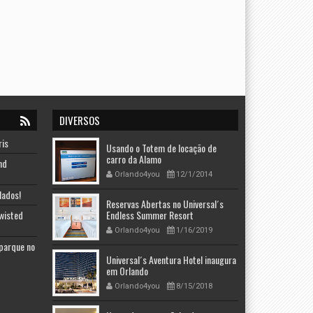
DIVERSOS
ris
Usando o Totem de locação de
carro da Alamo
nd
Orlando4you
12/1/2014
lados!
Reservas Abertas no Universal´s
Twisted
Endless Summer Resort
Orlando4you
1/16/2019
 parque no
Universal´s Aventura Hotel inaugura
em Orlando
Orlando4you
8/15/2018