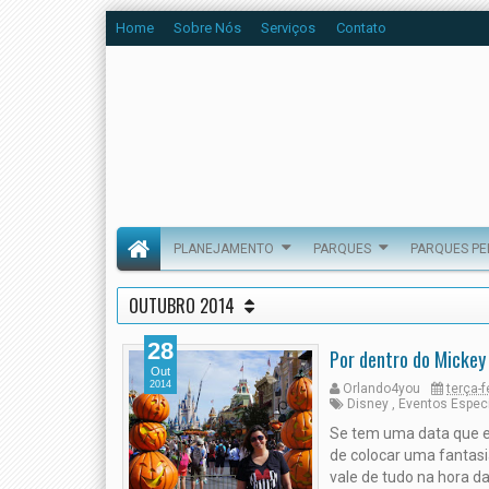
Home
Sobre Nós
Serviços
Contato
PLANEJAMENTO
PARQUES
PARQUES P
OUTUBRO 2014
28
Por dentro do Mickey
Out
2014
Orlando4you
terça-f
Disney
,
Eventos Espec
Se tem uma data que eu
de colocar uma fantasi
vale de tudo na hora da