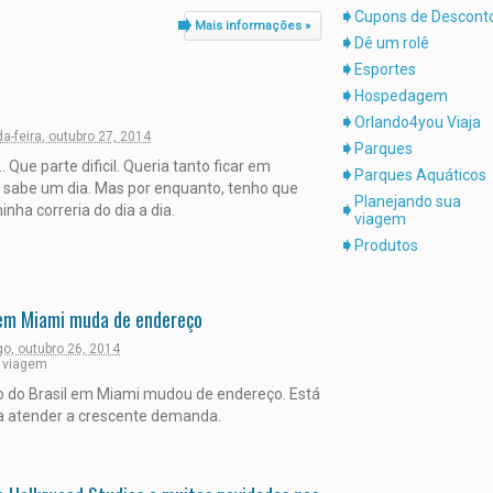
Cupons de Descont
Mais informações »
Dê um rolê
Esportes
Hospedagem
l
Orlando4you Viaja
a-feira, outubro 27, 2014
Parques
... Que parte dificil. Queria tanto ficar em
Parques Aquáticos
 sabe um dia. Mas por enquanto, tenho que
Planejando sua
inha correria do dia a dia.
viagem
Produtos
 em Miami muda de endereço
o, outubro 26, 2014
 viagem
do Brasil em Miami mudou de endereço. Está
 atender a crescente demanda.