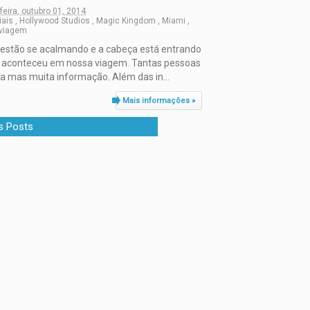
feira, outubro 01, 2014
iais
,
Hollywood Studios
,
Magic Kingdom
,
Miami
,
 viagem
s estão se acalmando e a cabeça está entrando
 aconteceu em nossa viagem. Tantas pessoas
 mas muita informação. Além das in...
Mais informações »
s Posts