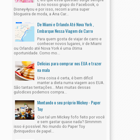
lá no nosso grupo do Facebook, o
Disney4you e por isso, recorri a uma super
blogueira de moda, a Ana Car...
De Miami e Orlando Até Nova York ,
Embarque Nessa Viagem de Carro
Para quem gosta de viajar de carro e
conhecer novos lugares, ir de Miami
ou Orlando até Nova York é uma ótima
oportunidade. Como mo...
Delicias para comprar nos EUA e trazer
na mala
Uma coisa é certa, é bem dificil
manter a dieta numa viagem aos EUA.
São tantas tentações... Mas muitas dessas
gulodices podemos compra...
Montando o seu próprio Mickey - Paper
Toy
Que tal um Mickey fofo feito por você
e sem gastar quase nada? Simmmm
isso é possível. No mundo do Paper Toy
(brinquedos de papel...