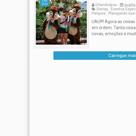
Out
2014
Orlando4you
quarta-
Disney
,
Eventos Espec
Parques
,
Planejando sua
UAU!!!! Agora as coisa
em ordem. Tanta coisa
novas, emoções e muita
Carregue mai