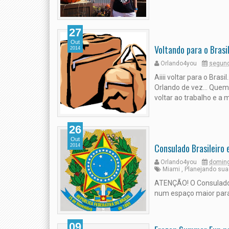
27
Out
Voltando para o Brasi
2014
Orlando4you
segund
Aiiii voltar para o Brasil
Orlando de vez... Quem
voltar ao trabalho e a m
26
Out
Consulado Brasileiro
2014
Orlando4you
doming
Miami
,
Planejando sua
ATENÇÃO! O Consulado 
num espaço maior para
09