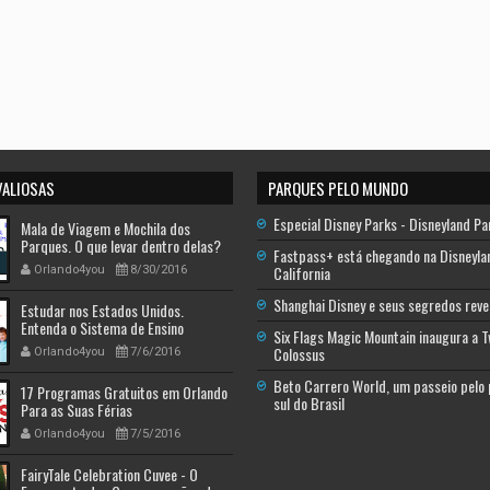
VALIOSAS
PARQUES PELO MUNDO
Especial Disney Parks - Disneyland Pa
Mala de Viagem e Mochila dos
Parques. O que levar dentro delas?
Fastpass+ está chegando na Disneyla
California
Orlando4you
8/30/2016
Shanghai Disney e seus segredos reve
Estudar nos Estados Unidos.
Entenda o Sistema de Ensino
Six Flags Magic Mountain inaugura a 
Americano - Descobrindo a América
Colossus
Orlando4you
7/6/2016
Beto Carrero World, um passeio pelo
17 Programas Gratuitos em Orlando
sul do Brasil
Para as Suas Férias
Orlando4you
7/5/2016
FairyTale Celebration Cuvee - O