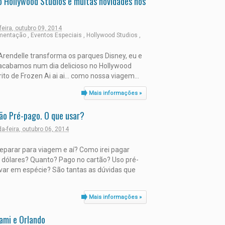
 Hollywood Studios e muitas novidades nos
feira, outubro 09, 2014
imentação
,
Eventos Especiais
,
Hollywood Studios
,
rendelle transforma os parques Disney, eu e
 acabamos num dia delicioso no Hollywood
ito de Frozen Ai ai ai... como nossa viagem...
Mais informações »
tão Pré-pago. O que usar?
a-feira, outubro 06, 2014
eparar para viagem e aí? Como irei pagar
dólares? Quanto? Pago no cartão? Uso pré-
var em espécie? São tantas as dúvidas que
Mais informações »
ami e Orlando