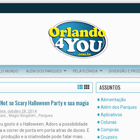
ELO MUNDO
ALÉM DOS PARQUES
PELA FLÓRIDA
DIVERSÃO E PRO
ASSUNTOS
Alimentação
 Not so Scary Halloween Party e sua magia
Além dos Parques
eira, outubro 28, 2014
Aplicativos
iais
,
Magic Kingdom
,
Parques
Colunas
 gosto é o Halloween. Adoro a possibilidade
Compras
a e correr de porta em porta atras de doces. E
 produção e a criatividade pode falar mais...
Cruzeiro