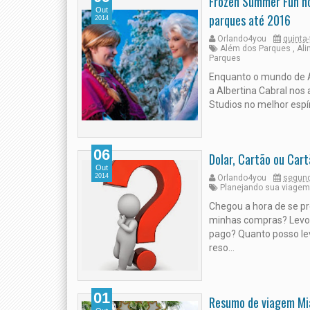
Frozen Summer Fun no
Out
parques até 2016
2014
Orlando4you
quinta-
Além dos Parques
,
Al
Parques
Enquanto o mundo de A
a Albertina Cabral nos
Studios no melhor espír
06
Dolar, Cartão ou Car
Out
2014
Orlando4you
segund
Planejando sua viagem
Chegou a hora de se pr
minhas compras? Levo 
pago? Quanto posso le
reso...
01
Resumo de viagem Mi