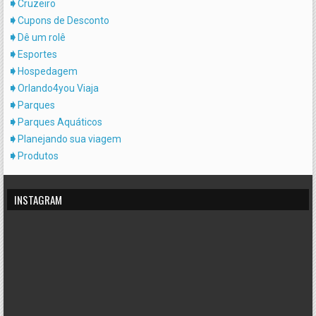
Cruzeiro
Cupons de Desconto
Dê um rolê
Esportes
Hospedagem
Orlando4you Viaja
Parques
Parques Aquáticos
Planejando sua viagem
Produtos
INSTAGRAM