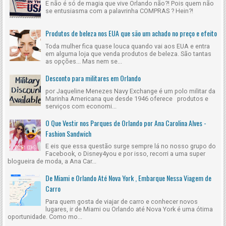
E não é só de magia que vive Orlando não?! Pois quem não
se entusiasma com a palavrinha COMPRAS ? Hein?!
Produtos de beleza nos EUA que são um achado no preço e efeito
Toda mulher fica quase louca quando vai aos EUA e entra
em alguma loja que venda produtos de beleza. São tantas
as opções... Mas nem se...
Desconto para militares em Orlando
por Jaqueline Menezes Navy Exchange é um polo militar da
Marinha Americana que desde 1946 oferece produtos e
serviços com economi...
O Que Vestir nos Parques de Orlando por Ana Carolina Alves -
Fashion Sandwich
E eis que essa questão surge sempre lá no nosso grupo do
Facebook, o Disney4you e por isso, recorri a uma super
blogueira de moda, a Ana Car...
De Miami e Orlando Até Nova York , Embarque Nessa Viagem de
Carro
Para quem gosta de viajar de carro e conhecer novos
lugares, ir de Miami ou Orlando até Nova York é uma ótima
oportunidade. Como mo...