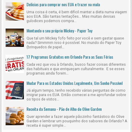
Delicias para comprar nos EUA e trazer na mala
Uma coisa é certa, é bem dificil manter a dieta numa viagem
aos EUA. São tantas tentações... Mas muitas dessas
gulodices podemos compra...
Montando o seu próprio Mickey - Paper Toy
Que tal um Mickey fofo feito por você e sem gastar quase
nada? Simmmm isso é possível. No mundo do Paper Toy
(brinquedos de papel...
17 Programas Gratuitos em Orlando Para as Suas Férias
Cada vez que vou à Orlando, busco fazer coisas diferentes
das habituais e que enriqueçam culturalmente. E se esses
programas ainda forem...
Mudar Para os Estados Unidos Legalmente, Um Sonho Possível
Já algum tempo, tenho recebido várias perguntas de como
imigrar para os EUA. Então comecei a me aprofundar sobre
os tipos de vistos...
Receita da Semana - Pão de Alho do Olive Garden
Quer aprender a fazer aquele pãozinho fantástico do Olive
Garden e lembrar um pouquinho dos sabores de Orlando? A
receita é super simple...