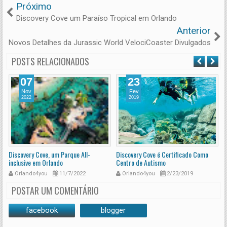
Próximo
Discovery Cove um Paraíso Tropical em Orlando
Anterior
Novos Detalhes da Jurassic World VelociCoaster Divulgados
POSTS RELACIONADOS
07
23
Nov
Fev
2022
2019
Discovery Cove, um Parque All-
Discovery Cove é Certificado Como
A
inclusive em Orlando
Centro de Autismo
R
Orlando4you
11/7/2022
Orlando4you
2/23/2019
POSTAR UM COMENTÁRIO
facebook
blogger