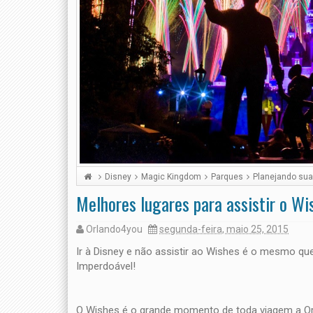
Disney
Magic Kingdom
Parques
Planejando su
Melhores lugares para assistir o W
Orlando4you
segunda-feira, maio 25, 2015
Ir à Disney e não assistir ao Wishes é o mesmo que i
Imperdoável!
O Wishes é o grande momento de toda viagem a Or