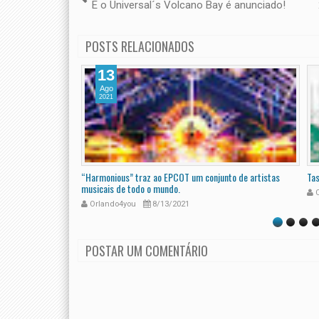
E o Universal´s Volcano Bay é anunciado!
POSTS RELACIONADOS
13
Ago
2021
1
“Harmonious” traz ao EPCOT um conjunto de artistas
Tas
musicais de todo o mundo.
O
Orlando4you
8/13/2021
POSTAR UM COMENTÁRIO