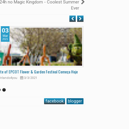
24h no Magic Kingdom - Coolest Summer
Ever
03
09
Mar
Fev
2021
2021
te of EPCOT Flower & Garden Festival Começa Hoje
Disney sem Dining Plan - Q
rlando4you
3/3/2021
Orlando4you
2/9/2021
facebook
blogger