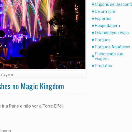
Cupons de Descont
Dê um rolê
Esportes
Hospedagem
Orlando4you Viaja
Parques
Parques Aquáticos
Planejando sua
viagem
Produtos
a viagem
ishes no Magic Kingdom
r a Paris e não ver a Torre Eifell.
lando.