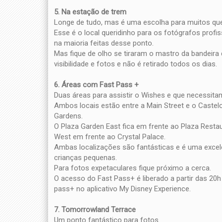
5. Na estação de trem
Longe de tudo, mas é uma escolha para muitos que
Esse é o local queridinho para os fotógrafos profis
na maioria feitas desse ponto.
Mas fique de olho se tiraram o mastro da bandeira q
visibilidade e fotos e não é retirado todos os dias.
6. Áreas com Fast Pass +
Duas áreas para assistir o Wishes e que necessita
Ambos locais estão entre a Main Street e o Caste
Gardens.
O Plaza Garden East fica em frente ao Plaza Rest
West em frente ao Crystal Palace.
Ambas localizações são fantásticas e é uma exce
crianças pequenas.
Para fotos expetaculares fique próximo a cerca.
O acesso do Fast Pass+ é liberado a partir das 20h 
pass+ no aplicativo My Disney Experience.
7. Tomorrowland Terrace
Um ponto fantástico para fotos.