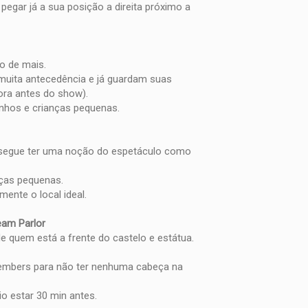
egar já a sua posição a direita próximo a
to de mais.
uita antecedência e já guardam suas
hora antes do show).
nhos e crianças pequenas.
onsegue ter uma noção do espetáculo como
nças pequenas.
ente o local ideal.
eam Parlor
e quem está a frente do castelo e estátua.
 Members para não ter nenhuma cabeça na
o estar 30 min antes.