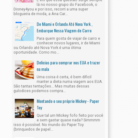
lá no nosso grupo do Facebook, o
Disney4you e por isso, recorri a uma super
blogueira de moda, a Ana Car...
De Miami e Orlando Até Nova York ,
Embarque Nessa Viagem de Carro
Para quem gosta de viajar de carro e
conhecer novos lugares, ir de Miami
ou Orlando até Nova York é uma ótima
oportunidade. Como mo...
Delicias para comprar nos EUA e trazer
na mala
Uma coisa é certa, é bem dificil
manter a dieta numa viagem aos EUA.
São tantas tentações... Mas muitas dessas
gulodices podemos compra...
Montando o seu próprio Mickey - Paper
Toy
Que tal um Mickey fofo feito por você
e sem gastar quase nada? Simmmm
isso é possível. No mundo do Paper Toy
(brinquedos de papel...