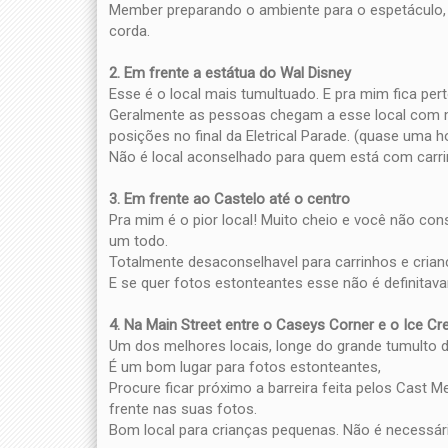
Member preparando o ambiente para o espetáculo, p
corda.
2. Em frente a estátua do Wal Disney
Esse é o local mais tumultuado. E pra mim fica per
Geralmente as pessoas chegam a esse local com m
posições no final da Eletrical Parade. (quase uma 
Não é local aconselhado para quem está com carri
3. Em frente ao Castelo até o centro
Pra mim é o pior local! Muito cheio e você não c
um todo.
Totalmente desaconselhavel para carrinhos e cria
E se quer fotos estonteantes esse não é definitavam
4. Na Main Street entre o Caseys Corner e o Ice Cr
Um dos melhores locais, longe do grande tumulto d
É um bom lugar para fotos estonteantes,
Procure ficar próximo a barreira feita pelos Cast
frente nas suas fotos.
Bom local para crianças pequenas. Não é necessári