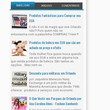
MAIS LIDAS
ARQUIVO
COMENTÁRIOS
Produtos Fantásticos para Comprar nos
EUA
E não é só de magia que vive Orlando
não?! Pois quem não se
entusiasma com a palavrinha COMPRAS ? Hein?!
Produtos de beleza nos EUA que são um
achado no preço e efeito
Toda mulher fica quase louca quando
vai aos EUA e entra em alguma loja
que venda produtos de beleza. São tantas as
opções... Mas nem se...
Desconto para militares em Orlando
por Jaqueline Menezes Navy
Exchange é um polo militar da
Marinha Americana que desde 1946
oferece produtos e serviços com economi...
O Que Vestir nos Parques de Orlando por
Ana Carolina Alves - Fashion Sandwich
E eis que essa questão surge sempre