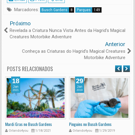
Marcadores:
Busch Gardens
8
Parques
149
Próximo
Revelada a Criatura Nunca Vista Antes da Hagrid's Magical
Creatures Motorbike Adventure
Anterior
Conheça as Criaturas do Hagrid’s Magical Creatures
Motorbike Adventure
POSTS RELACIONADOS
18
29
Jan
Jan
2021
2019
Mardi Gras no Busch Gardens
Pinguins no Busch Gardens
H
Orlando4you
1/18/2021
Orlando4you
1/29/2019