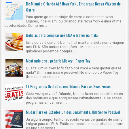
De Miami e Orlando Até Nova York , Embarque Nessa Viagem de
Carro
Para quem gosta de viajar de carro e conhecer novos
lugares, ir de Miami ou Orlando até Nova York é uma ótima
oportunidade. Como mo...
Delicias para comprar nos EUA e trazer na mala
Uma coisa é certa, é bem dificil manter a dieta numa viagem
aos EUA. São tantas tentações... Mas muitas dessas
gulodices podemos compra...
Montando o seu próprio Mickey - Paper Toy
Que tal um Mickey fofo feito por você e sem gastar quase
nada? Simmmm isso é possível. No mundo do Paper Toy
(brinquedos de papel...
17 Programas Gratuitos em Orlando Para as Suas Férias
Cada vez que vou à Orlando, busco fazer coisas diferentes
das habituais e que enriqueçam culturalmente. E se esses
programas ainda forem...
Mudar Para os Estados Unidos Legalmente, Um Sonho Possível
Já algum tempo, tenho recebido várias perguntas de como
imigrar para os EUA. Então comecei a me aprofundar sobre
os tipos de vistos...