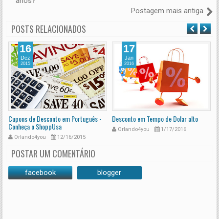
anos?
Postagem mais antiga
POSTS RELACIONADOS
16
17
Dez
Jan
2015
2016
Cupons de Desconto em Português -
Desconto em Tempo de Dolar alto
S
Conheça o ShoppUsa
d
Orlando4you
1/17/2016
Orlando4you
12/16/2015
POSTAR UM COMENTÁRIO
facebook
blogger