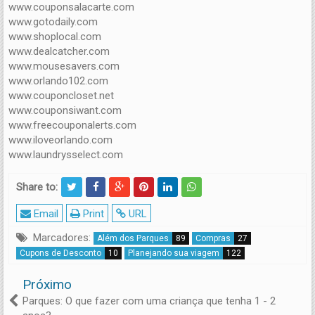
www.couponsalacarte.com
www.gotodaily.com
www.shoplocal.com
www.dealcatcher.com
www.mousesavers.com
www.orlando102.com
www.couponcloset.net
www.couponsiwant.com
www.freecouponalerts.com
www.iloveorlando.com
www.laundrysselect.com
Share to:
Email
Print
URL
Marcadores:
Além dos Parques
89
Compras
27
Cupons de Desconto
10
Planejando sua viagem
122
Próximo
Parques: O que fazer com uma criança que tenha 1 - 2