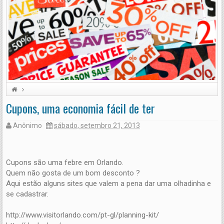
Cupons, uma economia fácil de ter
Além dos Parques
Compras
Cupons de Desconto
Planejando sua viagem
Anônimo
sábado, setembro 21, 2013
Cupons são uma febre em Orlando.
Quem não gosta de um bom desconto ?
Aqui estão alguns sites que valem a pena dar uma olhadinha e
se cadastrar.
http://www.visitorlando.com/pt-gl/planning-kit/