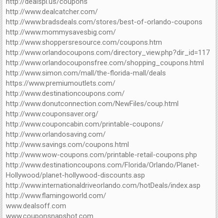
http://dealspl.us/coupons
http://www.dealcatcher.com/
http://www.bradsdeals.com/stores/best-of-orlando-coupons
http://www.mommysavesbig.com/
http://www.shoppersresource.com/coupons.htm
http://www.orlandocoupons.com/directory_view.php?dir_id=117
http://www.orlandocouponsfree.com/shopping_coupons.html
http://www.simon.com/mall/the-florida-mall/deals
https://www.premiumoutlets.com/
http://www.destinationcoupons.com/
http://www.donutconnection.com/NewFiles/coup.html
http://www.couponsaver.org/
http://www.couponcabin.com/printable-coupons/
http://www.orlandosaving.com/
http://www.savings.com/coupons.html
http://www.wow-coupons.com/printable-retail-coupons.php
http://www.destinationcoupons.com/Florida/Orlando/Planet-
Hollywood/planet-hollywood-discounts.asp
http://www.internationaldriveorlando.com/hotDeals/index.asp
http://www.flamingoworld.com/
www.dealsoff.com
www.couponsnapshot.com