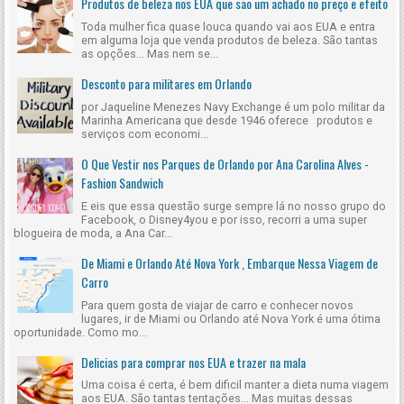
Produtos de beleza nos EUA que são um achado no preço e efeito
Toda mulher fica quase louca quando vai aos EUA e entra
em alguma loja que venda produtos de beleza. São tantas
as opções... Mas nem se...
Desconto para militares em Orlando
por Jaqueline Menezes Navy Exchange é um polo militar da
Marinha Americana que desde 1946 oferece produtos e
serviços com economi...
O Que Vestir nos Parques de Orlando por Ana Carolina Alves -
Fashion Sandwich
E eis que essa questão surge sempre lá no nosso grupo do
Facebook, o Disney4you e por isso, recorri a uma super
blogueira de moda, a Ana Car...
De Miami e Orlando Até Nova York , Embarque Nessa Viagem de
Carro
Para quem gosta de viajar de carro e conhecer novos
lugares, ir de Miami ou Orlando até Nova York é uma ótima
oportunidade. Como mo...
Delicias para comprar nos EUA e trazer na mala
Uma coisa é certa, é bem dificil manter a dieta numa viagem
aos EUA. São tantas tentações... Mas muitas dessas