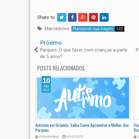
Share to:
Marcadores:
Planejando sua viagem
122
Próximo
Parques. O que fazer com crianças a partir
P
de 5 anos?
POSTS RELACIONADOS
10
Abr
2019
e Ter Uma
Autismo em Orlando. Saiba Como Aproveitar o Melhor dos
Via
Parques
De
Orlando4you
4/10/2019
O