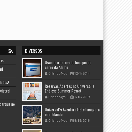
DIVERSOS
ris
Usando o Totem de locação de
carro da Alamo
nd
Orlando4you
12/1/2014
lados!
Reservas Abertas no Universal´s
Twisted
Endless Summer Resort
Orlando4you
1/16/2019
 parque no
Universal´s Aventura Hotel inaugura
em Orlando
Orlando4you
8/15/2018