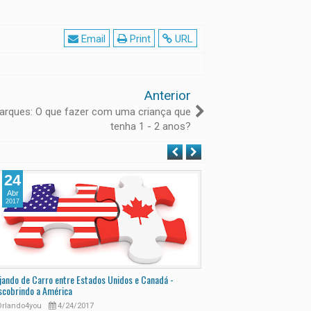
Email
Print
URL
Anterior
arques: O que fazer com uma criança que
tenha 1 - 2 anos?
24
30
Abr
Ago
2017
2016
jando de Carro entre Estados Unidos e Canadá -
Mala de Viagem e Mochila do
scobrindo a América
delas?
rlando4you
4/24/2017
Orlando4you
8/30/201