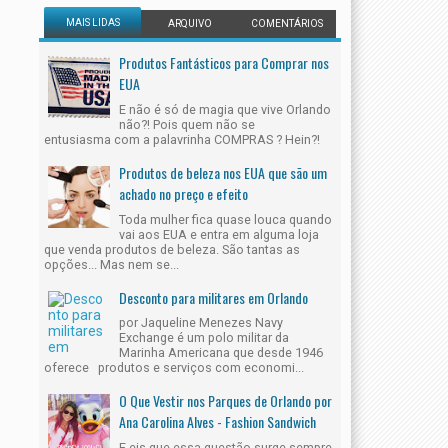
MAIS LIDAS
ARQUIVO
COMENTÁRIOS
Produtos Fantásticos para Comprar nos
EUA
E não é só de magia que vive Orlando
não?! Pois quem não se
entusiasma com a palavrinha COMPRAS ? Hein?!
Produtos de beleza nos EUA que são um
achado no preço e efeito
Toda mulher fica quase louca quando
vai aos EUA e entra em alguma loja
que venda produtos de beleza. São tantas as
opções... Mas nem se...
Desconto para militares em Orlando
por Jaqueline Menezes Navy
Exchange é um polo militar da
Marinha Americana que desde 1946
oferece produtos e serviços com economi...
O Que Vestir nos Parques de Orlando por
Ana Carolina Alves - Fashion Sandwich
E eis que essa questão surge sempre