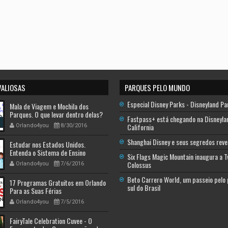
VALIOSAS
PARQUES PELO MUNDO
Especial Disney Parks - Disneyland Pa
Mala de Viagem e Mochila dos
Parques. O que levar dentro delas?
Fastpass+ está chegando na Disneyla
California
Orlando4you
8/30/2016
Shanghai Disney e seus segredos reve
Estudar nos Estados Unidos.
Entenda o Sistema de Ensino
Six Flags Magic Mountain inaugura a 
Americano - Descobrindo a América
Colossus
Orlando4you
7/6/2016
Beto Carrero World, um passeio pelo
17 Programas Gratuitos em Orlando
sul do Brasil
Para as Suas Férias
Orlando4you
7/5/2016
FairyTale Celebration Cuvee - O