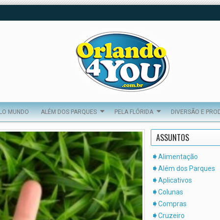
ELO MUNDO
ALÉM DOS PARQUES
PELA FLÓRIDA
DIVERSÃO E PRO
ASSUNTOS
Alimentação
Além dos Parques
Aplicativos
Colunas
Compras
Cruzeiro