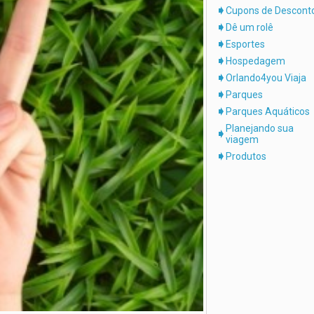
Cupons de Descont
Dê um rolê
Esportes
Hospedagem
Orlando4you Viaja
Parques
Parques Aquáticos
Planejando sua
viagem
Produtos