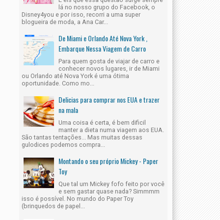
lá no nosso grupo do Facebook, o
Disney4you e por isso, recorri a uma super
blogueira de moda, a Ana Car...
De Miami e Orlando Até Nova York ,
Embarque Nessa Viagem de Carro
Para quem gosta de viajar de carro e
conhecer novos lugares, ir de Miami
ou Orlando até Nova York é uma ótima
oportunidade. Como mo...
Delicias para comprar nos EUA e trazer
na mala
Uma coisa é certa, é bem dificil
15
manter a dieta numa viagem aos EUA.
São tantas tentações... Mas muitas dessas
Ago
2016
gulodices podemos compra...
Montando o seu próprio Mickey - Paper
Toy
Que tal um Mickey fofo feito por você
e sem gastar quase nada? Simmmm
s Parques. O que levar dentro
Visit Orlando's Magical Dining Month Está De Volta
isso é possível. No mundo do Paper Toy
(brinquedos de papel...
Orlando4you
8/15/2016
6