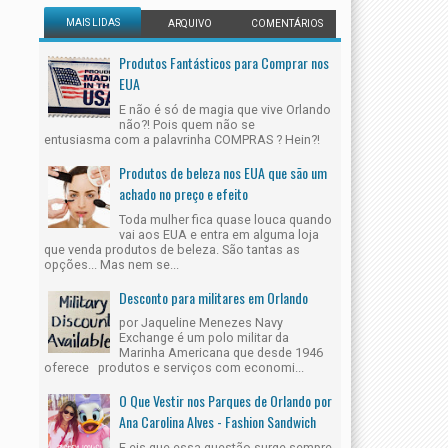
MAIS LIDAS
ARQUIVO
COMENTÁRIOS
Produtos Fantásticos para Comprar nos
EUA
E não é só de magia que vive Orlando
não?! Pois quem não se
entusiasma com a palavrinha COMPRAS ? Hein?!
Produtos de beleza nos EUA que são um
achado no preço e efeito
Toda mulher fica quase louca quando
vai aos EUA e entra em alguma loja
que venda produtos de beleza. São tantas as
opções... Mas nem se...
Desconto para militares em Orlando
por Jaqueline Menezes Navy
Exchange é um polo militar da
Marinha Americana que desde 1946
oferece produtos e serviços com economi...
O Que Vestir nos Parques de Orlando por
Ana Carolina Alves - Fashion Sandwich
E eis que essa questão surge sempre