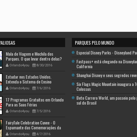
VALIOSAS
PARQUES PELO MUNDO
Especial Disney Parks - Disneyland Pa
Mala de Viagem e Mochila dos
Parques. O que levar dentro delas?
Fastpass+ está chegando na Disneyla
California
Orlando4you
8/30/2016
Shanghai Disney e seus segredos reve
Estudar nos Estados Unidos.
Entenda o Sistema de Ensino
Six Flags Magic Mountain inaugura a 
Americano - Descobrindo a América
Colossus
Orlando4you
7/6/2016
Beto Carrero World, um passeio pelo
17 Programas Gratuitos em Orlando
sul do Brasil
Para as Suas Férias
Orlando4you
7/5/2016
FairyTale Celebration Cuvee - O
Espumante das Comemorações da
Disney
Orlando4you
4/7/2016