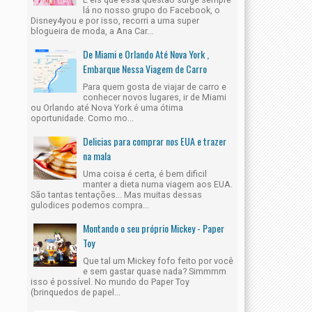
lá no nosso grupo do Facebook, o
Disney4you e por isso, recorri a uma super
blogueira de moda, a Ana Car...
De Miami e Orlando Até Nova York ,
Embarque Nessa Viagem de Carro
Para quem gosta de viajar de carro e
conhecer novos lugares, ir de Miami
ou Orlando até Nova York é uma ótima
oportunidade. Como mo...
Delicias para comprar nos EUA e trazer
na mala
Uma coisa é certa, é bem dificil
manter a dieta numa viagem aos EUA.
São tantas tentações... Mas muitas dessas
gulodices podemos compra...
Montando o seu próprio Mickey - Paper
Toy
Que tal um Mickey fofo feito por você
e sem gastar quase nada? Simmmm
isso é possível. No mundo do Paper Toy
(brinquedos de papel...