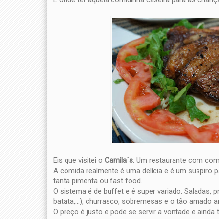
E onde ter aquela comidinha caseira para as crianç
Eis que visitei o
Camila´s
. Um restaurante com comid
A comida realmente é uma delícia e é um suspiro 
tanta pimenta ou fast food.
O sistema é de buffet e é super variado. Saladas, 
batata,...), churrasco, sobremesas e o tão amado ar
O preço é justo e pode se servir a vontade e ainda