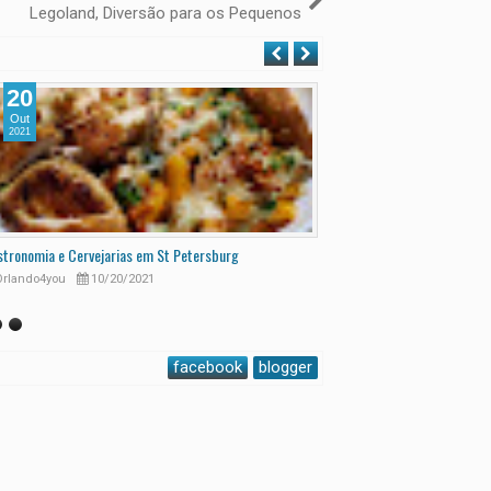
Legoland, Diversão para os Pequenos
20
09
Out
Fev
2021
2021
tronomia e Cervejarias em St Petersburg
Disney sem Dining Plan - Q
rlando4you
10/20/2021
Orlando4you
2/9/2021
facebook
blogger