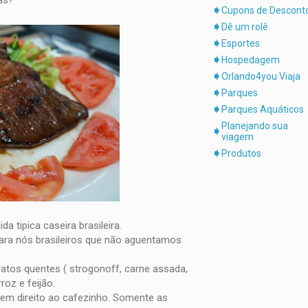
as?
Cupons de Descont
Dê um rolê
Esportes
Hospedagem
Orlando4you Viaja
Parques
Parques Aquáticos
Planejando sua
viagem
Produtos
a tipica caseira brasileira.
para nós brasileiros que não aguentamos
pratos quentes ( strogonoff, carne assada,
roz e feijão.
 tem direito ao cafezinho. Somente as