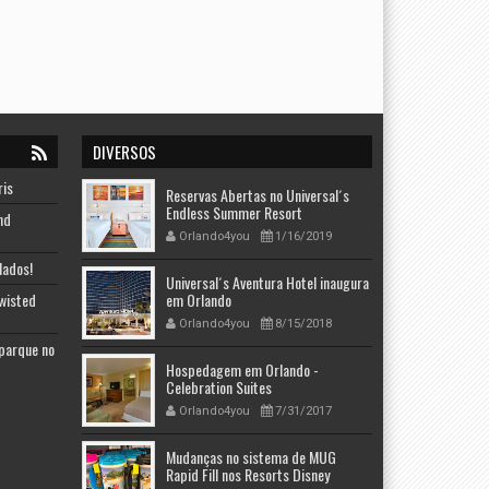
DIVERSOS
ris
Reservas Abertas no Universal´s
Endless Summer Resort
nd
Orlando4you
1/16/2019
lados!
Universal´s Aventura Hotel inaugura
Twisted
em Orlando
Orlando4you
8/15/2018
 parque no
Hospedagem em Orlando -
Celebration Suites
Orlando4you
7/31/2017
Mudanças no sistema de MUG
Rapid Fill nos Resorts Disney