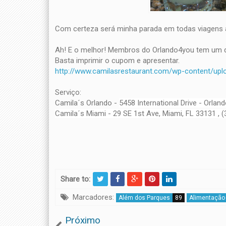
Com certeza será minha parada em todas viagens a 
Ah! E o melhor! Membros do Orlando4you tem um 
Basta imprimir o cupom e apresentar.
http://www.camilasrestaurant.com/wp-content/up
Serviço:
Camila´s Orlando -
5458 International Drive -
Orland
Camila´s Miami -
29 SE 1st Ave, Miami, FL 33131 , (
Share to:
Marcadores:
Além dos Parques
89
Alimentação
Próximo