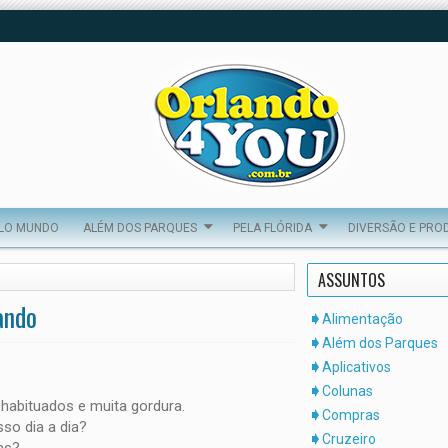
ELO MUNDO
ALÉM DOS PARQUES
PELA FLÓRIDA
DIVERSÃO E PRO
ASSUNTOS
ando
Alimentação
Além dos Parques
Aplicativos
Colunas
abituados e muita gordura.
Compras
so dia a dia?
Cruzeiro