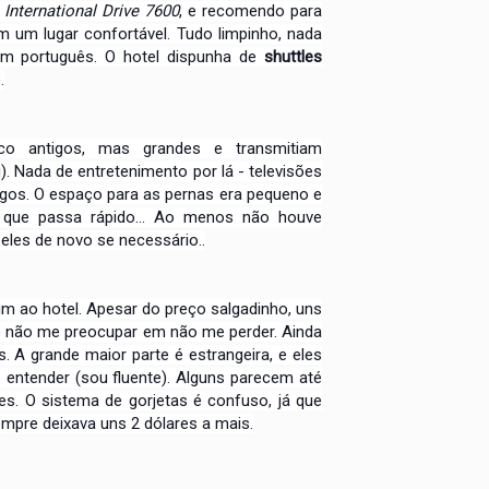
a
International Drive 7600
, e
recomendo para
m um lugar confortável.
Tudo limpinho, nada
am português. O hotel
dispunha de
shuttles
.
o antigos, mas grandes e transmitiam
 Nada de entretenimento por lá - televisões
igos. O espaço para as pernas era pequeno e
que passa rápido... Ao menos não houve
eles de novo se necessário..
m ao hotel. Apesar do preço salgadinho,
uns
 e não me preocupar em não me perder.
Ainda
s. A grande maior parte é estrangeira,
e eles
e entender (sou fluente). Alguns
parecem até
es. O sistema de gorjetas é
confuso, já que
sempre deixava uns 2 dólares
a mais.