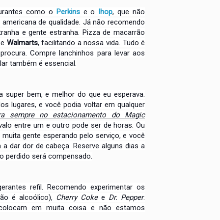
taurantes como o
Perkins
e o
Ihop
, que não
 americana de qualidade. Já não recomendo
ranha e gente estranha. Pizza de macarrão
s
e
Walmarts
, facilitando a nossa vida. Tudo é
procura. Compre lanchinhos para levar aos
olar também é essencial.
a super bem, e melhor do que eu esperava.
os lugares, e você podia voltar em qualquer
ra sempre no estacionamento do Magic
valo entre um e outro pode ser de horas. Ou
r muita gente esperando pelo serviço, e você
 a dar dor de cabeça. Reserve alguns dias a
o perdido será compensado.
gerantes refil. Recomendo experimentar os
ão é alcoólico),
Cherry Coke
e
Dr. Pepper
.
s colocam em muita coisa e não estamos