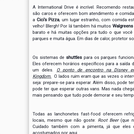
A International Drive é incrível. Recomendo res
são
caros e oferecem bom atendimento e comida
a
Cici's Pizza
,
um lugar estranho, com comida est
velho! Blergh!
Por lá também há muitos
Walgreen
barato e há muitas
opções pra tudo o que você 
parques e muita água.
Em dias de calor, protetor s
Os sistemas de
shuttles
para os parques funcion
Eles
oferecem horários específicos para a saída d
um deles.
O ponto de encontro na Disney e
Kingdom.
O lados ruim eram que as vezes o inter
seja: prepare-se
para esperar. Além disso, pode te
pode ter que esperar
outras vans. Mas nada chega
mais pensando que tudo pode
demorar e seu temp
Todas as lanchonetes fast-food oferecem refri
locais, mesmo
que não goste:
Root Beer
(que n
Cuidado também com a
pimenta, já que ele
acostumados por aqui.