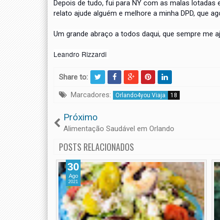
Depois de tudo, fui para NY com as malas lotadas e
relato
ajude alguém e melhore a minha DPD, que ag
Um grande abraço a todos daqui, que sempre me a
Leandro Rizzardi
Share to:
Marcadores:
Orlando4you Viaja
18
Próximo
Alimentação Saudável em Orlando
POSTS RELACIONADOS
30
Ago
2021