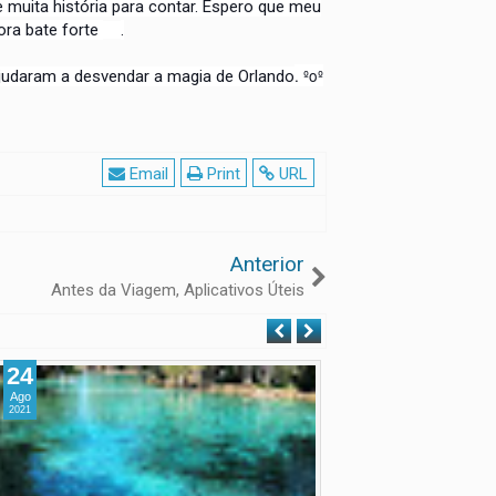
 muita história para contar. Espero que meu
ora bate forte
.
. ºoº
judaram a desvendar a magia de Orlando
Email
Print
URL
Anterior
Antes da Viagem, Aplicativos Úteis
24
31
Ago
Jul
2021
2017