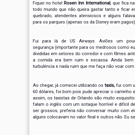
Fiquei no hotel
Rosen Inn International
, que fica n
todo mundo que não queira gastar tanto e ficar e
quebrado, atendentes atensiosos e alguns falav
para os parques (apenas os da Disney eram pagos)
Fui para lá de US Airways. Aviões um pouc
segurança
(importante para os medrosos como eu).
divididas
em setores do corredor e com filmes ant
a comida
era bem ruim e escassa. Ainda bem 
turbulência e nada
ruim que me faça não voar com 
Ao chegar, já comecei utilizando os
taxis,
fui com u
60 dólares, foi bom pois pude apreciar o caminho
assim, os taxistas de Orlando são muito esquisito
falam o inglês com um sotaque horrível e difícil d
ser grossos; preferia não conversar muito com el
alguns colocavam no valor final e outros não. Eu 