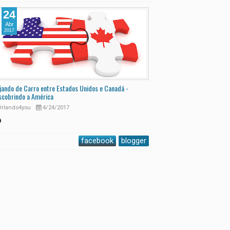
24
30
Abr
Ago
2017
2016
jando de Carro entre Estados Unidos e Canadá -
Mala de Viagem e Mochila do
scobrindo a América
delas?
rlando4you
4/24/2017
Orlando4you
8/30/201
facebook
blogger