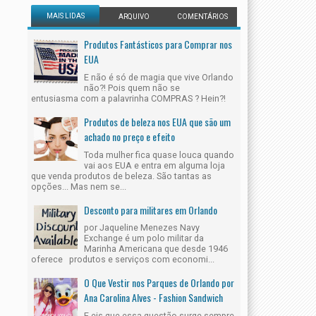
MAIS LIDAS
ARQUIVO
COMENTÁRIOS
Produtos Fantásticos para Comprar nos
EUA
E não é só de magia que vive Orlando
não?! Pois quem não se
entusiasma com a palavrinha COMPRAS ? Hein?!
Produtos de beleza nos EUA que são um
achado no preço e efeito
Toda mulher fica quase louca quando
vai aos EUA e entra em alguma loja
que venda produtos de beleza. São tantas as
opções... Mas nem se...
Desconto para militares em Orlando
por Jaqueline Menezes Navy
Exchange é um polo militar da
Marinha Americana que desde 1946
oferece produtos e serviços com economi...
O Que Vestir nos Parques de Orlando por
Ana Carolina Alves - Fashion Sandwich
E eis que essa questão surge sempre