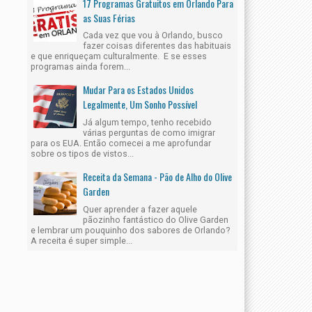
17 Programas Gratuitos em Orlando Para
as Suas Férias
15
Ago
Cada vez que vou à Orlando, busco
2016
fazer coisas diferentes das habituais
e que enriqueçam culturalmente. E se esses
programas ainda forem...
Mudar Para os Estados Unidos
Legalmente, Um Sonho Possível
s Parques. O que levar dentro
Visit Orlando's Magical Dining Month Está De Volta
Já algum tempo, tenho recebido
várias perguntas de como imigrar
Orlando4you
8/15/2016
para os EUA. Então comecei a me aprofundar
6
sobre os tipos de vistos...
Receita da Semana - Pão de Alho do Olive
Garden
Quer aprender a fazer aquele
pãozinho fantástico do Olive Garden
e lembrar um pouquinho dos sabores de Orlando?
A receita é super simple...