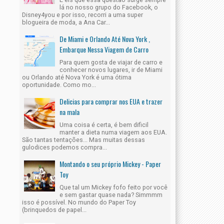
lá no nosso grupo do Facebook, o
Disney4you e por isso, recorri a uma super
blogueira de moda, a Ana Car...
De Miami e Orlando Até Nova York ,
Embarque Nessa Viagem de Carro
Para quem gosta de viajar de carro e
conhecer novos lugares, ir de Miami
ou Orlando até Nova York é uma ótima
oportunidade. Como mo...
Delicias para comprar nos EUA e trazer
na mala
Uma coisa é certa, é bem dificil
manter a dieta numa viagem aos EUA.
São tantas tentações... Mas muitas dessas
gulodices podemos compra...
Montando o seu próprio Mickey - Paper
Toy
Que tal um Mickey fofo feito por você
e sem gastar quase nada? Simmmm
isso é possível. No mundo do Paper Toy
(brinquedos de papel...