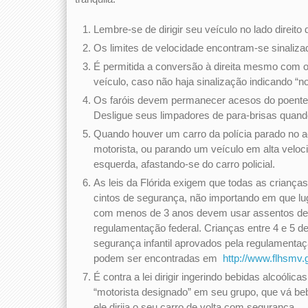
Lembre-se de dirigir seu veículo no lado direito 
Os limites de velocidade encontram-se sinalizad
É permitida a conversão à direita mesmo com o
veículo, caso não haja sinalização indicando “no
Os faróis devem permanecer acesos do poente 
Desligue seus limpadores de para-brisas quand
Quando houver um carro da polícia parado no 
motorista, ou parando um veículo em alta veloc
esquerda, afastando-se do carro policial.
As leis da Flórida exigem que todas as crian
cintos de segurança, não importando em que lu
com menos de 3 anos devem usar assentos de s
regulamentação federal. Crianças entre 4 e 5 d
segurança infantil aprovados pela regulamentaçã
podem ser encontradas em
http://www.flhsmv.
É contra a lei dirigir ingerindo bebidas alcoólic
“motorista designado” em seu grupo, que vá be
ele dirija o seu carro de volta com segurança.