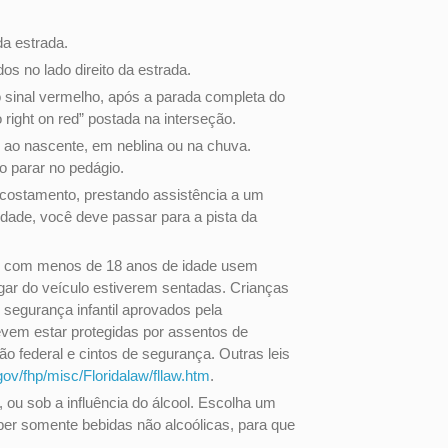
da estrada.
os no lado direito da estrada.
 sinal vermelho, após a parada completa do
 right on red” postada na interseção.
ao nascente, em neblina ou na chuva.
o parar no pedágio.
acostamento, prestando assistência a um
idade, você deve passar para a pista da
ças com menos de 18 anos de idade usem
gar do veículo estiverem sentadas. Crianças
egurança infantil aprovados pela
evem estar protegidas por assentos de
o federal e cintos de segurança. Outras leis
gov/fhp/misc/Floridalaw/fllaw.htm
.
as, ou sob a influência do álcool. Escolha um
ber somente bebidas não alcoólicas, para que