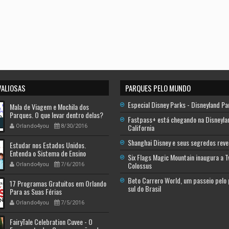
VALIOSAS
PARQUES PELO MUNDO
Especial Disney Parks - Disneyland Pa
Mala de Viagem e Mochila dos
Parques. O que levar dentro delas?
Fastpass+ está chegando na Disneyla
California
Orlando4you
8/30/2016
Shanghai Disney e seus segredos reve
Estudar nos Estados Unidos.
Entenda o Sistema de Ensino
Six Flags Magic Mountain inaugura a 
Americano - Descobrindo a América
Colossus
Orlando4you
7/6/2016
Beto Carrero World, um passeio pelo
17 Programas Gratuitos em Orlando
sul do Brasil
Para as Suas Férias
Orlando4you
7/5/2016
FairyTale Celebration Cuvee - O