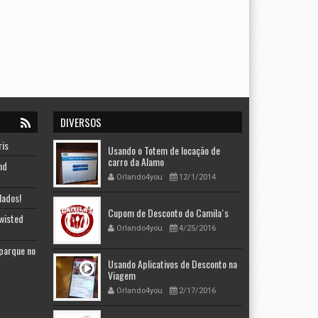
DIVERSOS
ris
Usando o Totem de locação de
carro da Alamo
nd
Orlando4you
12/1/2014
lados!
Cupom de Desconto do Camila´s
Twisted
Orlando4you
4/25/2016
 parque no
Usando Aplicativos de Desconto na
Viagem
Orlando4you
2/17/2016