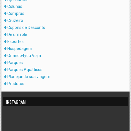
Colunas
Compras
Cruzeiro
Cupons de Desconto
Dê um rolê
Esportes
Hospedagem
Orlando4you Viaja
Parques
Parques Aquáticos
Planejando sua viagem
Produtos
INSTAGRAM