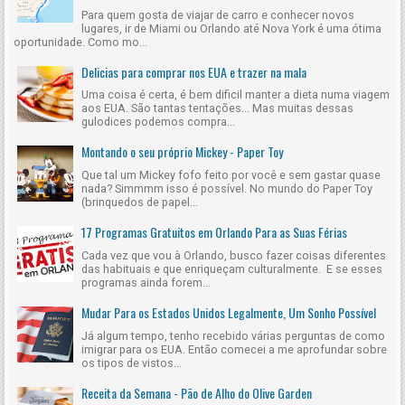
Para quem gosta de viajar de carro e conhecer novos
lugares, ir de Miami ou Orlando até Nova York é uma ótima
oportunidade. Como mo...
Delicias para comprar nos EUA e trazer na mala
Uma coisa é certa, é bem dificil manter a dieta numa viagem
aos EUA. São tantas tentações... Mas muitas dessas
gulodices podemos compra...
Montando o seu próprio Mickey - Paper Toy
Que tal um Mickey fofo feito por você e sem gastar quase
nada? Simmmm isso é possível. No mundo do Paper Toy
(brinquedos de papel...
17 Programas Gratuitos em Orlando Para as Suas Férias
Cada vez que vou à Orlando, busco fazer coisas diferentes
das habituais e que enriqueçam culturalmente. E se esses
programas ainda forem...
Mudar Para os Estados Unidos Legalmente, Um Sonho Possível
Já algum tempo, tenho recebido várias perguntas de como
imigrar para os EUA. Então comecei a me aprofundar sobre
os tipos de vistos...
Receita da Semana - Pão de Alho do Olive Garden