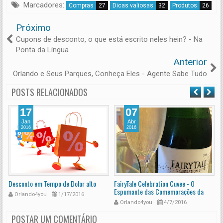
Marcadores:
Compras
27
Dicas valiosas
32
Produtos
26
Próximo
Cupons de desconto, o que está escrito neles hein? - Na
Ponta da Língua
Anterior
Orlando e Seus Parques, Conheça Eles - Agente Sabe Tudo
POSTS RELACIONADOS
17
07
Jan
Abr
2016
2016
Desconto em Tempo de Dolar alto
FairyTale Celebration Cuvee - O
I
Espumante das Comemorações da
P
Orlando4you
1/17/2016
Disney
Orlando4you
4/7/2016
POSTAR UM COMENTÁRIO