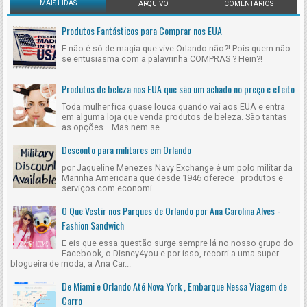
MAIS LIDAS
ARQUIVO
COMENTÁRIOS
Produtos Fantásticos para Comprar nos EUA
E não é só de magia que vive Orlando não?! Pois quem não
se entusiasma com a palavrinha COMPRAS ? Hein?!
Produtos de beleza nos EUA que são um achado no preço e efeito
Toda mulher fica quase louca quando vai aos EUA e entra
em alguma loja que venda produtos de beleza. São tantas
as opções... Mas nem se...
Desconto para militares em Orlando
por Jaqueline Menezes Navy Exchange é um polo militar da
Marinha Americana que desde 1946 oferece produtos e
serviços com economi...
O Que Vestir nos Parques de Orlando por Ana Carolina Alves -
Fashion Sandwich
E eis que essa questão surge sempre lá no nosso grupo do
Facebook, o Disney4you e por isso, recorri a uma super
blogueira de moda, a Ana Car...
De Miami e Orlando Até Nova York , Embarque Nessa Viagem de
Carro