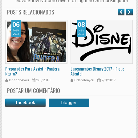
Novo Show Noturno Rivers of Light no Animal Kingdom
POSTS RELACIONADOS
06
08
Fev
Fev
2018
2017
Preparados Para Assistir Pantera
Lançamentos Disney 2017 - Fique
S
Negra?
Atento!
E
Orlando4you
2/6/2018
Orlando4you
2/8/2017
POSTAR UM COMENTÁRIO
facebook
blogger