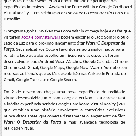
que os fãs de
Star Wars
terão a oportunidade de participar das
experiências imersivas —Awaken the Force Within e Google Cardboard
Virtual Reality— em celebração a
Star Wars: O Despertar da Força
da
Lucasfilm.
O programa global Awaken the Force Within começa hoje e os fãs que
visitarem
google.com/starwars
podem escolher o Lado Sombrio ou o
Lado da Luz para o próximo lançamento
Star Wars: O Despertar da
Força
. Seus aplicativos Google favoritos serão transformados para
refletir o lado que eles escolheram. Experiências especiais foram
desenvolvidas para Android Wear Watches, Google Calendar, Chrome,
Chromecast, Gmail, Google Maps, Google Now, Waze e YouTube com
recursos adicionais que os fãs descobrirão nas Caixas de Entrada do
Gmail, Google Translate e Google Search.
Em 2 de dezembro chega uma nova experiência de realidade
virtual desenvolvida junto com Google e Verizon. Esta apresentará
a inédita experiência seriada Google Cardboard Virtual Reality (VR)
que combina uma história envolvente a conteúdos exclusivos
nunca vistos antes, que conecta diretamente o lançamento de
Star
Wars: O Despertar da Força
à mais avançada tecnologia de
realidade virtual.