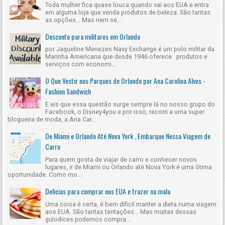
Toda mulher fica quase louca quando vai aos EUA e entra
em alguma loja que venda produtos de beleza. São tantas
as opções... Mas nem se...
Desconto para militares em Orlando
por Jaqueline Menezes Navy Exchange é um polo militar da
Marinha Americana que desde 1946 oferece produtos e
serviços com economi...
O Que Vestir nos Parques de Orlando por Ana Carolina Alves -
Fashion Sandwich
E eis que essa questão surge sempre lá no nosso grupo do
Facebook, o Disney4you e por isso, recorri a uma super
blogueira de moda, a Ana Car...
De Miami e Orlando Até Nova York , Embarque Nessa Viagem de
Carro
Para quem gosta de viajar de carro e conhecer novos
lugares, ir de Miami ou Orlando até Nova York é uma ótima
oportunidade. Como mo...
Delicias para comprar nos EUA e trazer na mala
Uma coisa é certa, é bem dificil manter a dieta numa viagem
aos EUA. São tantas tentações... Mas muitas dessas
gulodices podemos compra...