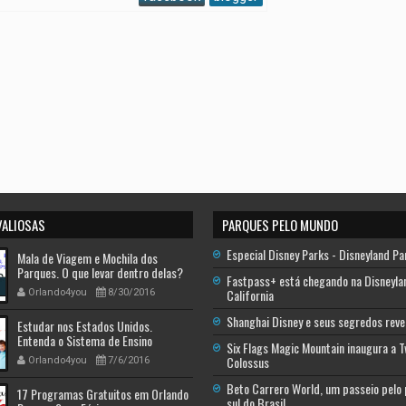
VALIOSAS
PARQUES PELO MUNDO
Especial Disney Parks - Disneyland Pa
Mala de Viagem e Mochila dos
Parques. O que levar dentro delas?
Fastpass+ está chegando na Disneyla
California
Orlando4you
8/30/2016
Shanghai Disney e seus segredos reve
Estudar nos Estados Unidos.
Entenda o Sistema de Ensino
Six Flags Magic Mountain inaugura a 
Americano - Descobrindo a América
Colossus
Orlando4you
7/6/2016
Beto Carrero World, um passeio pelo
17 Programas Gratuitos em Orlando
sul do Brasil