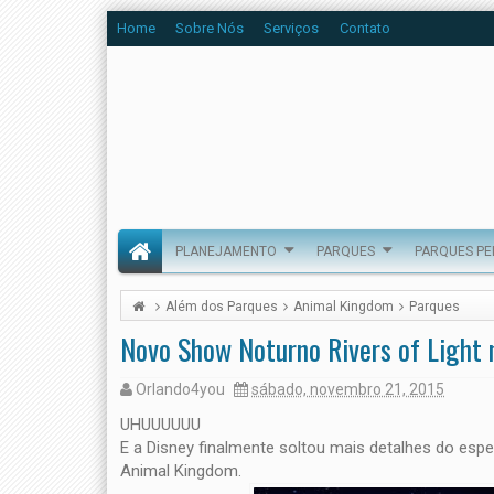
Home
Sobre Nós
Serviços
Contato
PLANEJAMENTO
PARQUES
PARQUES P
Além dos Parques
Animal Kingdom
Parques
Novo Show Noturno Rivers of Light
Orlando4you
sábado, novembro 21, 2015
UHUUUUUU
E a Disney finalmente soltou mais detalhes do espe
Animal Kingdom.