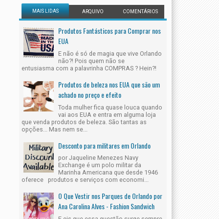
MAIS LIDAS
ARQUIVO
COMENTÁRIOS
Produtos Fantásticos para Comprar nos
EUA
E não é só de magia que vive Orlando
não?! Pois quem não se
entusiasma com a palavrinha COMPRAS ? Hein?!
Produtos de beleza nos EUA que são um
achado no preço e efeito
Toda mulher fica quase louca quando
vai aos EUA e entra em alguma loja
que venda produtos de beleza. São tantas as
opções... Mas nem se...
Desconto para militares em Orlando
por Jaqueline Menezes Navy
Exchange é um polo militar da
Marinha Americana que desde 1946
oferece produtos e serviços com economi...
O Que Vestir nos Parques de Orlando por
Ana Carolina Alves - Fashion Sandwich
E eis que essa questão surge sempre