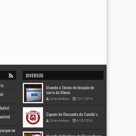
DIVERSOS
ris
Usando o Totem de locação de
carro da Alamo
nd
Orlando4you
12/1/2014
lados!
Cupom de Desconto do Camila´s
Twisted
Orlando4you
4/25/2016
 parque no
Usando Aplicativos de Desconto na