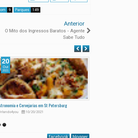
dom
9
Parques
149
Anterior
O Mito dos Ingressos Baratos - Agente
Sabe Tudo
20
11
Out
Out
2021
2021
tronomia e Cervejarias em St Petersburg
St Petersburg Uma Jóia da F
rlando4you
10/20/2021
Orlando4you
10/11/20
facebook
blogger