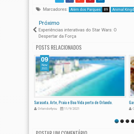
Marcadores:
Além dos Parques
89
Animal King
Próximo
Experiências interativas do Star Wars: O
Despertar da Força
POSTS RELACIONADOS
09
Nov
2021
to de artistas
Sarasota. Arte, Praia e Boa Vida perto de Orlando.
Gas
Orlando4you
11/9/2021
O
POSTAR UM COMENTÁRIO