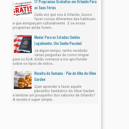
17 Programas Gratuitos em Orlando Para
as Suas Férias
Cada vez que vou à Orlando, busco
fazer coisas diferentes das habituais
e que enriqueçam culturalmente. E se esses
programas ainda forem...
Mudar Para os Estados Unidos
Legalmente, Um Sonho Possível
Já algum tempo, tenho recebido
várias perguntas de como imigrar
30
para os EUA. Então comecei a me aprofundar
Ago
sobre os tipos de vistos...
2021
Receita da Semana - Pão de Alho do Olive
Garden
Quer aprender a fazer aquele
pãozinho fantástico do Olive Garden
e lembrar um pouquinho dos sabores de Orlando?
lorida
Comendo Bem Em Crystal River
A receita é super simple...
21
Orlando4you
8/30/2021