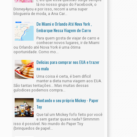
lá no nosso grupo do Facebook, o
Disney4you e por isso, recorri a uma super
blogueira de moda, a Ana Car...
De Miami e Orlando Até Nova York ,
Embarque Nessa Viagem de Carro
Para quem gosta de viajar de carro e
conhecer novos lugares, ir de Miami
ou Orlando até Nova York é uma ótima
oportunidade. Como mo...
Delicias para comprar nos EUA e trazer
na mala
Uma coisa é certa, é bem dificil
manter a dieta numa viagem aos EUA.
São tantas tentações... Mas muitas dessas
gulodices podemos compra...
Montando o seu próprio Mickey - Paper
Toy
Que tal um Mickey fofo feito por você
e sem gastar quase nada? Simmmm
isso é possível. No mundo do Paper Toy
(brinquedos de papel...